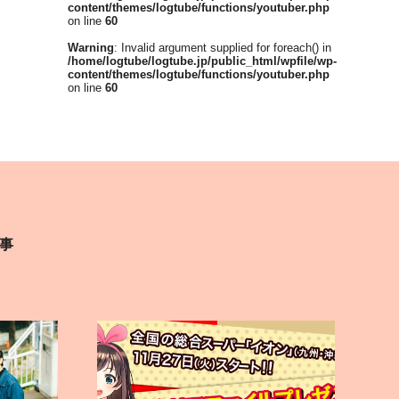
content/themes/logtube/functions/youtuber.php
on line
60
Warning
: Invalid argument supplied for foreach() in
/home/logtube/logtube.jp/public_html/wpfile/wp-
content/themes/logtube/functions/youtuber.php
on line
60
事