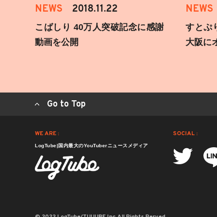
NEWS
2018.11.22
NEWS
こばしり 40万人突破記念に感謝
すとぷ
動画を公開
大阪に
Go to Top
WE ARE :
SOCIAL :
LogTube|国内最大のYouTuberニュースメディア
© 2022 LogTube/TUUUBE,Inc.All Rights Rerved.