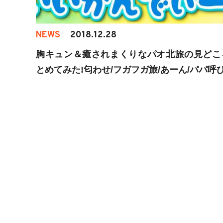
NEWS
2018.12.28
胸キュン＆癒されまくりなパオ北旅の見どこ
とめてみた!匂わせ/フガフガ旅/あーん/パパ呼