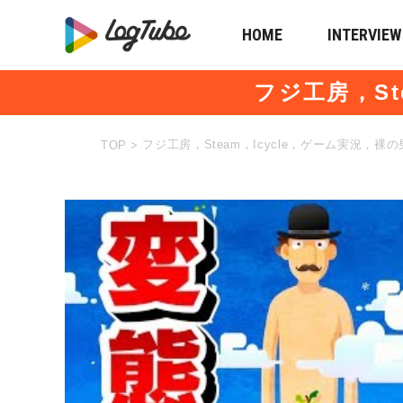
HOME
INTERVIEW
フジ工房，St
フジ工房，Steam，Icycle，ゲーム実況，裸の
TOP
>