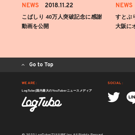
NEWS
2018.11.22
NEWS
こばしり 40万人突破記念に感謝
すとぷ
動画を公開
大阪に
Go to Top
WE ARE :
SOCIAL :
LogTube|国内最大のYouTuberニュースメディア
© 2022 LogTube/TUUUBE,Inc.All Rights Rerved.