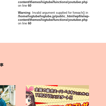
content/themes/logtube/functions/youtuber.php
on line
60
Warning
: Invalid argument supplied for foreach() in
/home/logtube/logtube.jp/public_html/wpfile/wp-
content/themes/logtube/functions/youtuber.php
on line
60
事