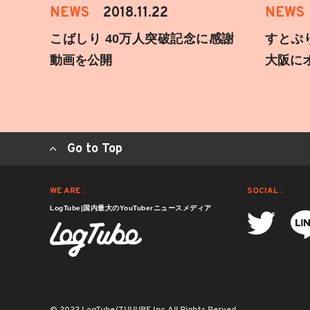
NEWS
2018.11.22
NEWS
こばしり 40万人突破記念に感謝
すとぷ
動画を公開
大阪に
Go to Top
WE ARE :
SOCIAL :
LogTube|国内最大のYouTuberニュースメディア
© 2022 LogTube/TUUUBE,Inc.All Rights Rerved.