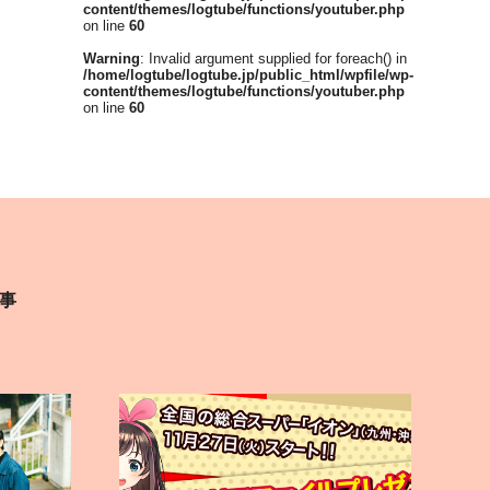
content/themes/logtube/functions/youtuber.php
on line
60
Warning
: Invalid argument supplied for foreach() in
/home/logtube/logtube.jp/public_html/wpfile/wp-
content/themes/logtube/functions/youtuber.php
on line
60
事