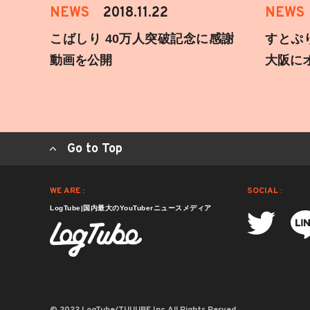
NEWS
2018.11.22
NEWS
こばしり 40万人突破記念に感謝
すとぷ
動画を公開
大阪に
Go to Top
WE ARE :
SOCIAL :
LogTube|国内最大のYouTuberニュースメディア
© 2022 LogTube/TUUUBE,Inc.All Rights Rerved.