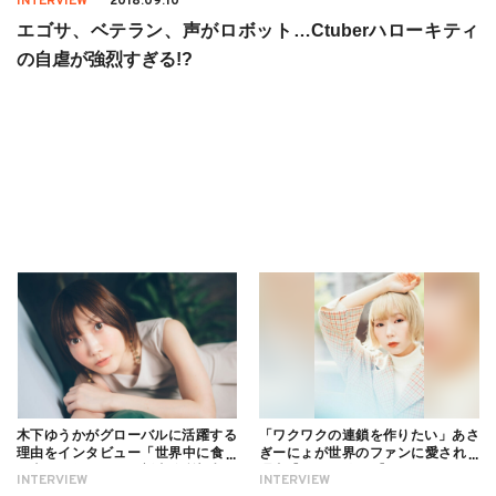
INTERVIEW
2018.09.10
エゴサ、ベテラン、声がロボット…Ctuberハローキティ
の自虐が強烈すぎる!?
木下ゆうかがグローバルに活躍する
「ワクワクの連鎖を作りたい」あさ
理由をインタビュー「世界中に食べ
ぎーにょが世界のファンに愛される
る幸せを伝えたい」新事務所加入に
理由【インタビュー】
INTERVIEW
INTERVIEW
ついても