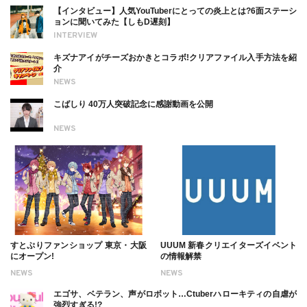
【インタビュー】人気YouTuberにとっての炎上とは?6面ステーシ
ョンに聞いてみた【しもD遅刻】
INTERVIEW
キズナアイがチーズおかきとコラボ!クリアファイル入手方法を紹
介
NEWS
こばしり 40万人突破記念に感謝動画を公開
NEWS
すとぷりファンショップ 東京・大阪
UUUM 新春クリエイターズイベント
にオープン!
の情報解禁
NEWS
NEWS
エゴサ、ベテラン、声がロボット…Ctuberハローキティの自虐が
強烈すぎる!?