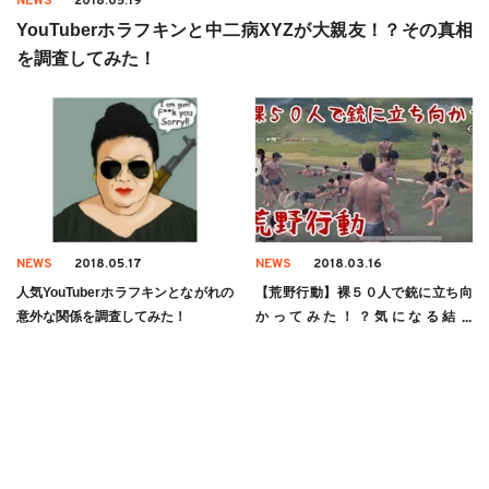
NEWS
2018.05.19
YouTuberホラフキンと中二病XYZが大親友！？その真相
を調査してみた！
NEWS
2018.05.17
NEWS
2018.03.16
人気YouTuberホラフキンとながれの
【荒野行動】裸５０人で銃に立ち向
意外な関係を調査してみた！
かってみた！？気になる結果
は・・？