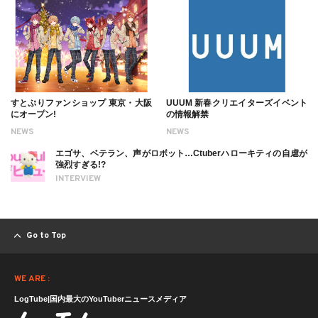
すとぷりファンショップ 東京・大阪
UUUM 新春クリエイターズイベント
にオープン!
の情報解禁
NEWS
NEWS
エゴサ、ベテラン、声がロボット…Ctuberハローキティの自虐が
強烈すぎる!?
INTERVIEW
Go to Top
WE ARE :
LogTube|国内最大のYouTuberニュースメディア