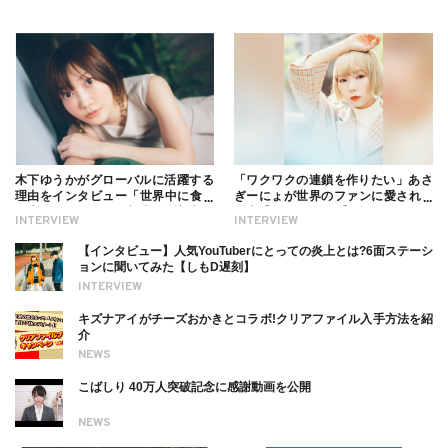
木下ゆうかがグローバルに活躍する
「ワクワクの連鎖を作りたい」あさ
理由をインタビュー「世界中に食べ
ぎーにょが世界のファンに愛される
る幸せを伝えたい」新事務所加入に
理由【インタビュー】
INTERVIEW
INTERVIEW
ついても
【インタビュー】人気YouTuberにとっての炎上とは?6面ステーシ
ョンに聞いてみた【しもD遅刻】
INTERVIEW
キズナアイがチーズおかきとコラボ!クリアファイル入手方法を紹
介
NEWS
こばしり 40万人突破記念に感謝動画を公開
NEWS