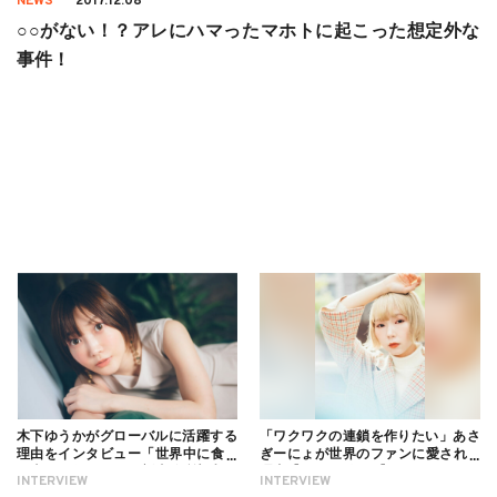
NEWS
2017.12.08
○○がない！？アレにハマったマホトに起こった想定外な
事件！
木下ゆうかがグローバルに活躍する
「ワクワクの連鎖を作りたい」あさ
理由をインタビュー「世界中に食べ
ぎーにょが世界のファンに愛される
る幸せを伝えたい」新事務所加入に
理由【インタビュー】
INTERVIEW
INTERVIEW
ついても