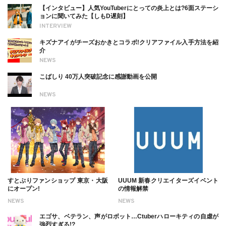
【インタビュー】人気YouTuberにとっての炎上とは?6面ステーシ
ョンに聞いてみた【しもD遅刻】
INTERVIEW
キズナアイがチーズおかきとコラボ!クリアファイル入手方法を紹
介
NEWS
こばしり 40万人突破記念に感謝動画を公開
NEWS
すとぷりファンショップ 東京・大阪
UUUM 新春クリエイターズイベント
にオープン!
の情報解禁
NEWS
NEWS
エゴサ、ベテラン、声がロボット…Ctuberハローキティの自虐が
強烈すぎる!?