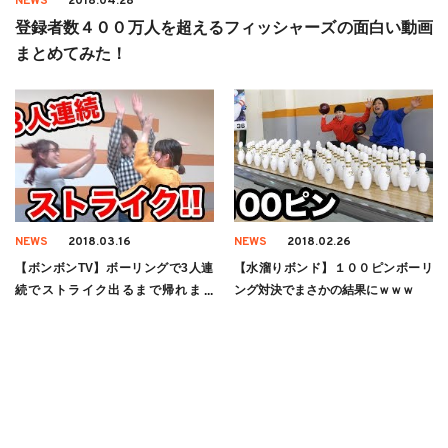
NEWS
2018.04.28
登録者数４００万人を超えるフィッシャーズの面白い動画
まとめてみた！
NEWS
2018.03.16
NEWS
2018.02.26
【ボンボンTV】ボーリングで3人連
【水溜りボンド】１００ピンボーリ
続でストライク出るまで帰れませ
ング対決でまさかの結果にｗｗｗ
ん！！