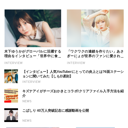
木下ゆうかがグローバルに活躍する
「ワクワクの連鎖を作りたい」あさ
理由をインタビュー「世界中に食べ
ぎーにょが世界のファンに愛される
る幸せを伝えたい」新事務所加入に
理由【インタビュー】
INTERVIEW
INTERVIEW
ついても
【インタビュー】人気YouTuberにとっての炎上とは?6面ステーシ
ョンに聞いてみた【しもD遅刻】
INTERVIEW
キズナアイがチーズおかきとコラボ!クリアファイル入手方法を紹
介
NEWS
こばしり 40万人突破記念に感謝動画を公開
NEWS