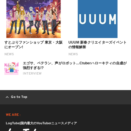
すとぷりファンショップ 東京・大阪
UUUM 新春クリエイターズイベント
にオープン!
の情報解禁
NEWS
NEWS
エゴサ、ベテラン、声がロボット…Ctuberハローキティの自虐が
強烈すぎる!?
INTERVIEW
Go to Top
WE ARE :
LogTube|国内最大のYouTuberニュースメディア