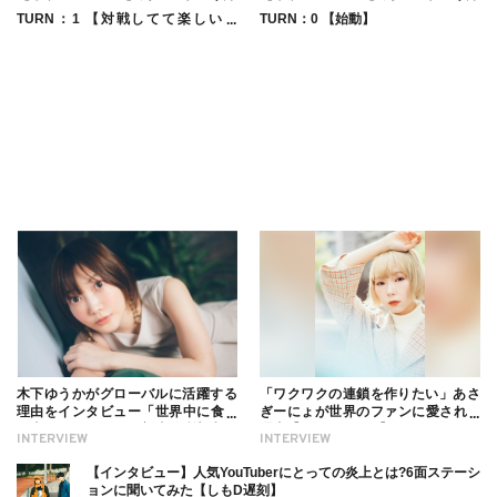
TURN：1 【対戦してて楽しいと
TURN：0 【始動】
き】
木下ゆうかがグローバルに活躍する
「ワクワクの連鎖を作りたい」あさ
理由をインタビュー「世界中に食べ
ぎーにょが世界のファンに愛される
る幸せを伝えたい」新事務所加入に
理由【インタビュー】
INTERVIEW
INTERVIEW
ついても
【インタビュー】人気YouTuberにとっての炎上とは?6面ステーシ
ョンに聞いてみた【しもD遅刻】