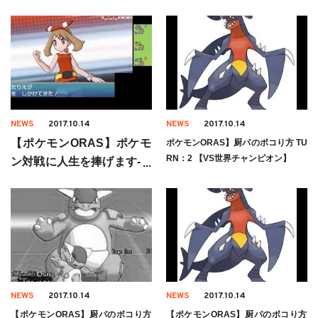
NEWS
2017.10.14
NEWS
2017.10.14
【ポケモンORAS】ポケモ
ポケモンORAS】厨パのボコり方 TU
RN：2 【VS世界チャンピオン】
ン対戦に人生を捧げます-１
日目-【レート】
NEWS
2017.10.14
NEWS
2017.10.14
【ポケモンORAS】厨パのボコり方
【ポケモンORAS】厨パのボコり方