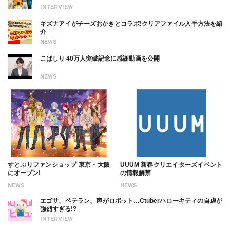
INTERVIEW
キズナアイがチーズおかきとコラボ!クリアファイル入手方法を紹
介
NEWS
こばしり 40万人突破記念に感謝動画を公開
NEWS
すとぷりファンショップ 東京・大阪
UUUM 新春クリエイターズイベント
にオープン!
の情報解禁
NEWS
NEWS
エゴサ、ベテラン、声がロボット…Ctuberハローキティの自虐が
強烈すぎる!?
INTERVIEW