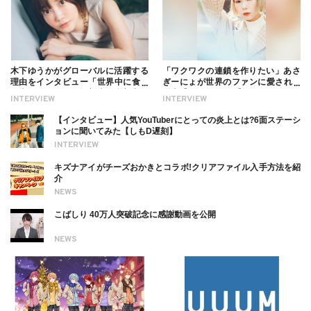
木下ゆうかがグローバルに活躍する
「ワクワクの連鎖を作りたい」あさ
理由をインタビュー「世界中に食べ
ぎーにょが世界のファンに愛される
る幸せを伝えたい」新事務所加入に
理由【インタビュー】
INTERVIEW
INTERVIEW
ついても
【インタビュー】人気YouTuberにとっての炎上とは?6面ステーシ
ョンに聞いてみた【しもD遅刻】
INTERVIEW
キズナアイがチーズおかきとコラボ!クリアファイル入手方法を紹
介
NEWS
こばしり 40万人突破記念に感謝動画を公開
NEWS