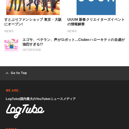
すとぷりファンショップ 東京・大阪
UUUM 新春クリエイターズイベント
にオープン!
の情報解禁
NEWS
NEWS
エゴサ、ベテラン、声がロボット…Ctuberハローキティの自虐が
強烈すぎる!?
INTERVIEW
Go to Top
WE ARE :
LogTube|国内最大のYouTuberニュースメディア