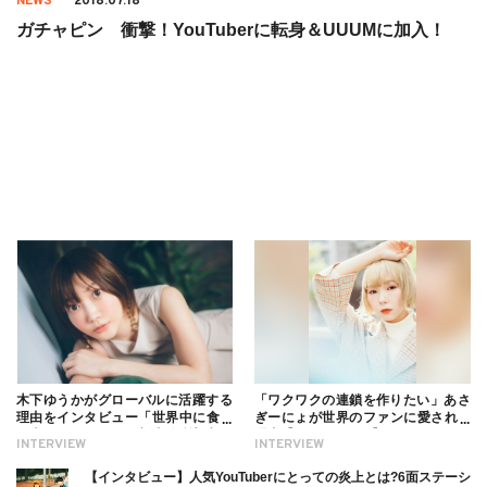
NEWS
2018.07.18
ガチャピン 衝撃！YouTuberに転身＆UUUMに加入！
木下ゆうかがグローバルに活躍する
「ワクワクの連鎖を作りたい」あさ
理由をインタビュー「世界中に食べ
ぎーにょが世界のファンに愛される
る幸せを伝えたい」新事務所加入に
理由【インタビュー】
INTERVIEW
INTERVIEW
ついても
【インタビュー】人気YouTuberにとっての炎上とは?6面ステーシ