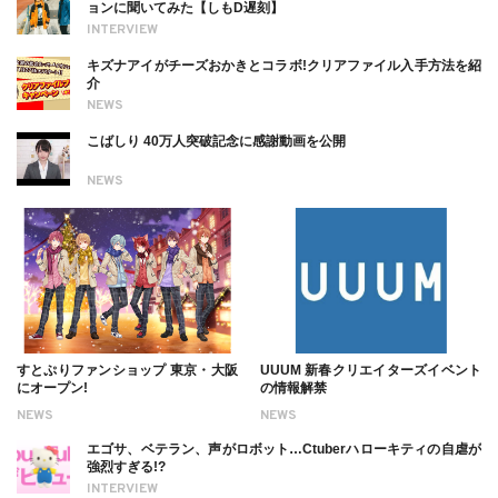
ョンに聞いてみた【しもD遅刻】
INTERVIEW
キズナアイがチーズおかきとコラボ!クリアファイル入手方法を紹
介
NEWS
こばしり 40万人突破記念に感謝動画を公開
NEWS
すとぷりファンショップ 東京・大阪
UUUM 新春クリエイターズイベント
にオープン!
の情報解禁
NEWS
NEWS
エゴサ、ベテラン、声がロボット…Ctuberハローキティの自虐が
強烈すぎる!?
INTERVIEW