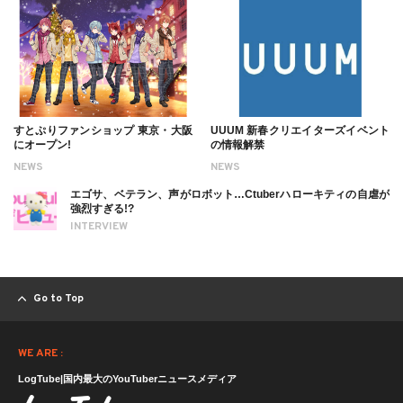
すとぷりファンショップ 東京・大阪
UUUM 新春クリエイターズイベント
にオープン!
の情報解禁
NEWS
NEWS
エゴサ、ベテラン、声がロボット…Ctuberハローキティの自虐が
強烈すぎる!?
INTERVIEW
Go to Top
WE ARE :
LogTube|国内最大のYouTuberニュースメディア