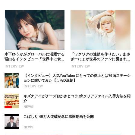
木下ゆうかがグローバルに活躍する
「ワクワクの連鎖を作りたい」あさ
理由をインタビュー「世界中に食べ
ぎーにょが世界のファンに愛される
る幸せを伝えたい」新事務所加入に
理由【インタビュー】
INTERVIEW
INTERVIEW
ついても
【インタビュー】人気YouTuberにとっての炎上とは?6面ステーシ
ョンに聞いてみた【しもD遅刻】
INTERVIEW
キズナアイがチーズおかきとコラボ!クリアファイル入手方法を紹
介
NEWS
こばしり 40万人突破記念に感謝動画を公開
NEWS