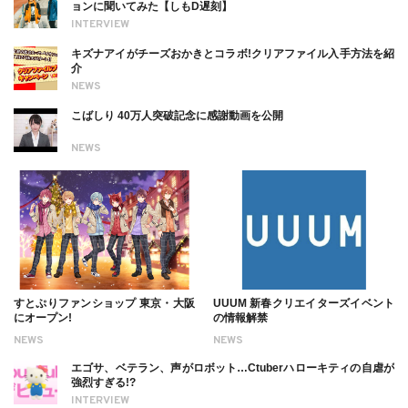
ョンに聞いてみた【しもD遅刻】
INTERVIEW
キズナアイがチーズおかきとコラボ!クリアファイル入手方法を紹
介
NEWS
こばしり 40万人突破記念に感謝動画を公開
NEWS
すとぷりファンショップ 東京・大阪
UUUM 新春クリエイターズイベント
にオープン!
の情報解禁
NEWS
NEWS
エゴサ、ベテラン、声がロボット…Ctuberハローキティの自虐が
強烈すぎる!?
INTERVIEW