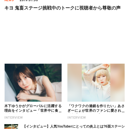
NEWS
2019.07.30
キヨ 鬼畜ステージ挑戦中のトークに視聴者から尊敬の声
木下ゆうかがグローバルに活躍する
「ワクワクの連鎖を作りたい」あさ
理由をインタビュー「世界中に食べ
ぎーにょが世界のファンに愛される
る幸せを伝えたい」新事務所加入に
理由【インタビュー】
INTERVIEW
INTERVIEW
ついても
【インタビュー】人気YouTuberにとっての炎上とは?6面ステーシ