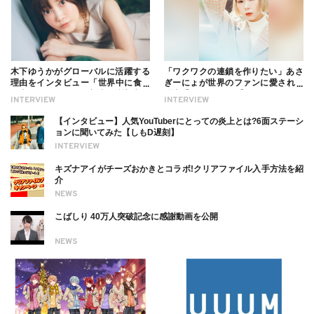
木下ゆうかがグローバルに活躍する
「ワクワクの連鎖を作りたい」あさ
理由をインタビュー「世界中に食べ
ぎーにょが世界のファンに愛される
る幸せを伝えたい」新事務所加入に
理由【インタビュー】
INTERVIEW
INTERVIEW
ついても
【インタビュー】人気YouTuberにとっての炎上とは?6面ステーシ
ョンに聞いてみた【しもD遅刻】
INTERVIEW
キズナアイがチーズおかきとコラボ!クリアファイル入手方法を紹
介
NEWS
こばしり 40万人突破記念に感謝動画を公開
NEWS