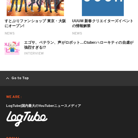
すとぷりファンショップ 東京・大阪
UUUM 新春クリエイターズイベント
にオープン!
の情報解禁
NEWS
NEWS
エゴサ、ベテラン、声がロボット…Ctuberハローキティの自虐が
強烈すぎる!?
INTERVIEW
Go to Top
WE ARE :
LogTube|国内最大のYouTuberニュースメディア