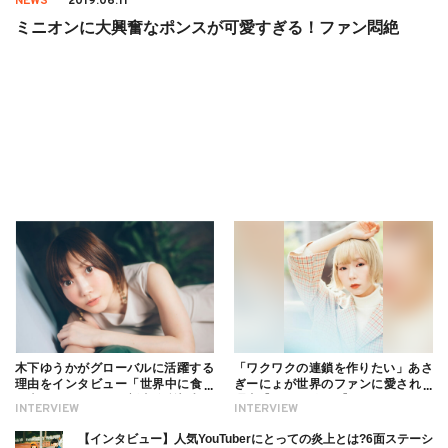
NEWS
2019.06.11
ミニオンに大興奮なポンスが可愛すぎる！ファン悶絶
木下ゆうかがグローバルに活躍する
「ワクワクの連鎖を作りたい」あさ
理由をインタビュー「世界中に食べ
ぎーにょが世界のファンに愛される
る幸せを伝えたい」新事務所加入に
理由【インタビュー】
INTERVIEW
INTERVIEW
ついても
【インタビュー】人気YouTuberにとっての炎上とは?6面ステーシ