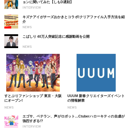
ョンに聞いてみた【しもD遅刻】
INTERVIEW
キズナアイがチーズおかきとコラボ!クリアファイル入手方法を紹
介
NEWS
こばしり 40万人突破記念に感謝動画を公開
NEWS
すとぷりファンショップ 東京・大阪
UUUM 新春クリエイターズイベント
にオープン!
の情報解禁
NEWS
NEWS
エゴサ、ベテラン、声がロボット…Ctuberハローキティの自虐が
強烈すぎる!?
INTERVIEW