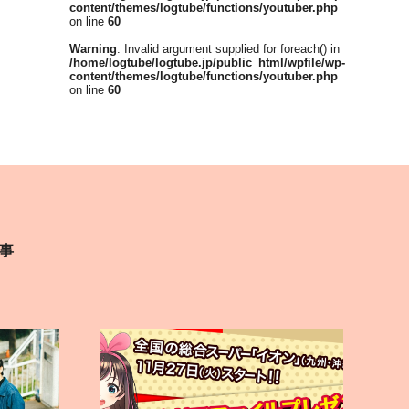
content/themes/logtube/functions/youtuber.php
on line
60
Warning
: Invalid argument supplied for foreach() in
/home/logtube/logtube.jp/public_html/wpfile/wp-
content/themes/logtube/functions/youtuber.php
on line
60
事