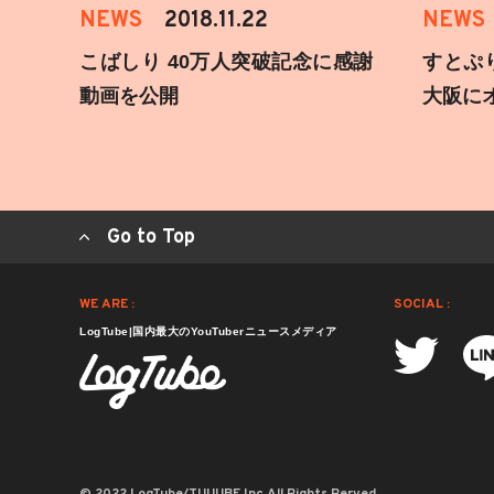
NEWS
2018.11.22
NEWS
こばしり 40万人突破記念に感謝
すとぷ
動画を公開
大阪に
Go to Top
WE ARE :
SOCIAL :
LogTube|国内最大のYouTuberニュースメディア
© 2022 LogTube/TUUUBE,Inc.All Rights Rerved.