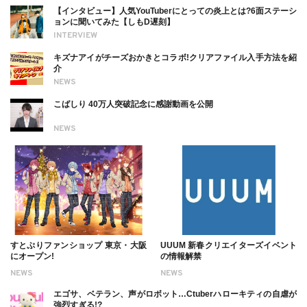
【インタビュー】人気YouTuberにとっての炎上とは?6面ステーシ
ョンに聞いてみた【しもD遅刻】
INTERVIEW
キズナアイがチーズおかきとコラボ!クリアファイル入手方法を紹
介
NEWS
こばしり 40万人突破記念に感謝動画を公開
NEWS
すとぷりファンショップ 東京・大阪
UUUM 新春クリエイターズイベント
にオープン!
の情報解禁
NEWS
NEWS
エゴサ、ベテラン、声がロボット…Ctuberハローキティの自虐が
強烈すぎる!?