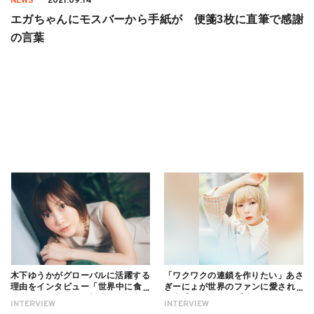
NEWS
2021.09.14
エガちゃんにモスバーから手紙が 便箋3枚に直筆で感謝
の言葉
木下ゆうかがグローバルに活躍する
「ワクワクの連鎖を作りたい」あさ
理由をインタビュー「世界中に食べ
ぎーにょが世界のファンに愛される
る幸せを伝えたい」新事務所加入に
理由【インタビュー】
INTERVIEW
INTERVIEW
ついても