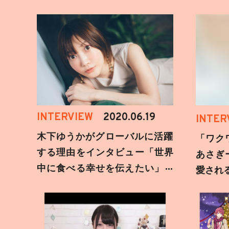
INTERVIEW
2020.06.19
INTER
木下ゆうかがグローバルに活躍
「ワク
する理由をインタビュー「世界
あさぎ
中に食べる幸せを伝えたい」新
愛され
事務所加入についても