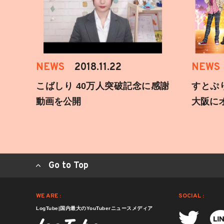
NEWS
2018.11.22
NEWS
こばしり 40万人突破記念に感謝
すとぷ
動画を公開
大阪に
Go to Top
WE ARE :
SOCIAL :
LogTube|国内最大のYouTuberニュースメディア