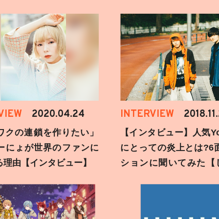
VIEW
2020.04.24
INTERVIEW
2018.11
ワクの連鎖を作りたい」
【インタビュー】人気You
ーにょが世界のファンに
にとっての炎上とは?6
る理由【インタビュー】
ションに聞いてみた【
刻】