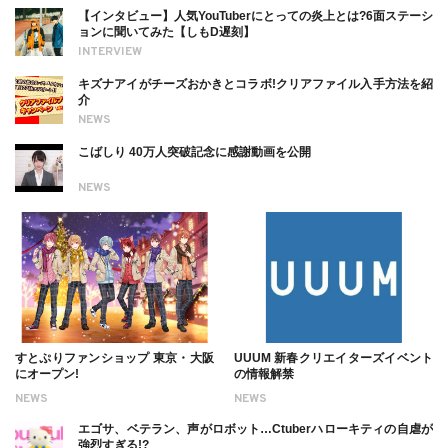
【インタビュー】人気YouTuberにとっての炎上とは?6面ステーシ
ョンに聞いてみた【しもD遅刻】
INTERVIEW
キズナアイがチーズおかきとコラボ!クリアファイル入手方法を紹
介
NEWS
こばしり 40万人突破記念に感謝動画を公開
NEWS
すとぷりファンショップ 東京・大阪
UUUM 新春クリエイターズイベント
にオープン!
の情報解禁
NEWS
NEWS
エゴサ、ベテラン、声がロボット…Ctuberハローキティの自虐が
強烈すぎる!?