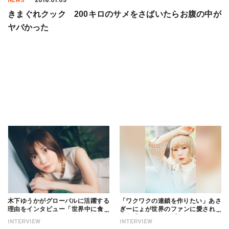
NEWS
2018.01.05
きまぐれクック 200キロのサメをさばいたらお腹の中が
ヤバかった
木下ゆうかがグローバルに活躍する
「ワクワクの連鎖を作りたい」あさ
理由をインタビュー「世界中に食べ
ぎーにょが世界のファンに愛される
る幸せを伝えたい」新事務所加入に
理由【インタビュー】
INTERVIEW
INTERVIEW
ついても