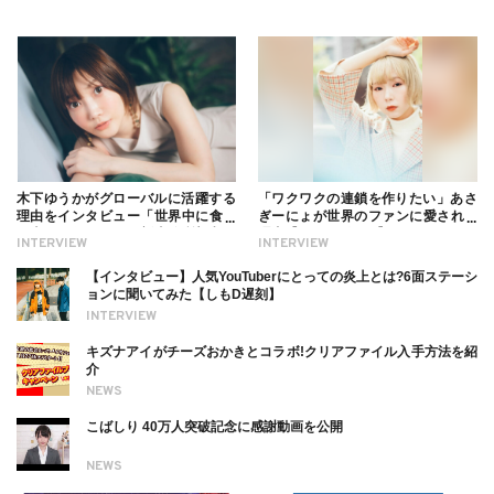
木下ゆうかがグローバルに活躍する
「ワクワクの連鎖を作りたい」あさ
理由をインタビュー「世界中に食べ
ぎーにょが世界のファンに愛される
る幸せを伝えたい」新事務所加入に
理由【インタビュー】
INTERVIEW
INTERVIEW
ついても
【インタビュー】人気YouTuberにとっての炎上とは?6面ステーシ
ョンに聞いてみた【しもD遅刻】
INTERVIEW
キズナアイがチーズおかきとコラボ!クリアファイル入手方法を紹
介
NEWS
こばしり 40万人突破記念に感謝動画を公開
NEWS