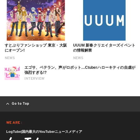
すとぷりファンショップ 東京・大阪
UUUM 新春クリエイターズイベント
にオープン!
の情報解禁
NEWS
NEWS
エゴサ、ベテラン、声がロボット…Ctuberハローキティの自虐が
強烈すぎる!?
INTERVIEW
Go to Top
WE ARE :
LogTube|国内最大のYouTuberニュースメディア