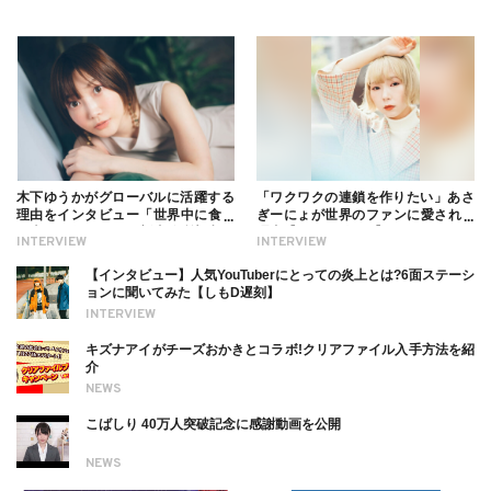
木下ゆうかがグローバルに活躍する
「ワクワクの連鎖を作りたい」あさ
理由をインタビュー「世界中に食べ
ぎーにょが世界のファンに愛される
る幸せを伝えたい」新事務所加入に
理由【インタビュー】
INTERVIEW
INTERVIEW
ついても
【インタビュー】人気YouTuberにとっての炎上とは?6面ステーシ
ョンに聞いてみた【しもD遅刻】
INTERVIEW
キズナアイがチーズおかきとコラボ!クリアファイル入手方法を紹
介
NEWS
こばしり 40万人突破記念に感謝動画を公開
NEWS