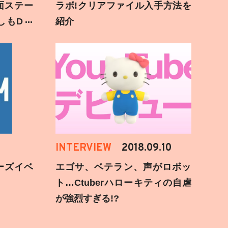
面ステー
ラボ!クリアファイル入手方法を
しもD遅
紹介
INTERVIEW
2018.09.10
ーズイベ
エゴサ、ベテラン、声がロボッ
ト…Ctuberハローキティの自虐
が強烈すぎる!?