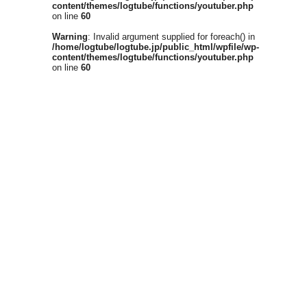
content/themes/logtube/functions/youtuber.php
on line
60
Warning
: Invalid argument supplied for foreach() in
/home/logtube/logtube.jp/public_html/wpfile/wp-
content/themes/logtube/functions/youtuber.php
on line
60