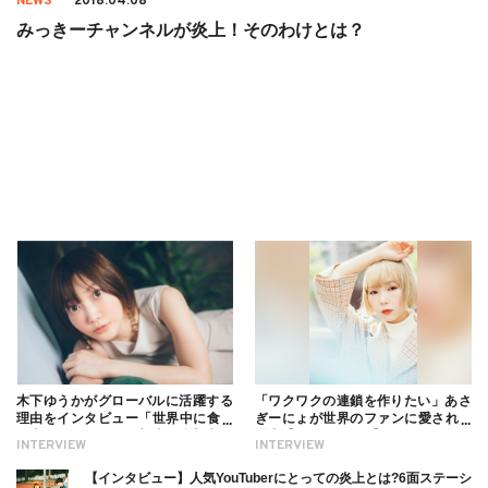
NEWS
2018.04.08
みっきーチャンネルが炎上！そのわけとは？
木下ゆうかがグローバルに活躍する
「ワクワクの連鎖を作りたい」あさ
理由をインタビュー「世界中に食べ
ぎーにょが世界のファンに愛される
る幸せを伝えたい」新事務所加入に
理由【インタビュー】
INTERVIEW
INTERVIEW
ついても
【インタビュー】人気YouTuberにとっての炎上とは?6面ステーシ