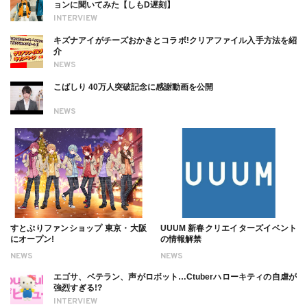
ョンに聞いてみた【しもD遅刻】
INTERVIEW
キズナアイがチーズおかきとコラボ!クリアファイル入手方法を紹
介
NEWS
こばしり 40万人突破記念に感謝動画を公開
NEWS
すとぷりファンショップ 東京・大阪
UUUM 新春クリエイターズイベント
にオープン!
の情報解禁
NEWS
NEWS
エゴサ、ベテラン、声がロボット…Ctuberハローキティの自虐が
強烈すぎる!?
INTERVIEW