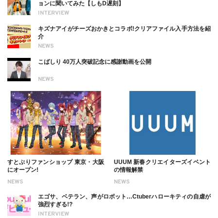
ョンに聞いてみた【しもD遅刻】
INTERVIEW
キズナアイがチーズおかきとコラボ!クリアファイル入手方法を紹
介
NEWS
こばしり 40万人突破記念に感謝動画を公開
NEWS
すとぷりファンショップ 東京・大阪
UUUM 新春クリエイターズイベント
にオープン!
の情報解禁
NEWS
NEWS
エゴサ、ベテラン、声がロボット…Ctuberハローキティの自虐が
強烈すぎる!?
INTERVIEW