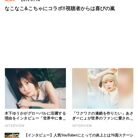
NEWS
2019.07.14
なこなこ&こちゃにコラボ‼︎視聴者からは喜びの嵐
木下ゆうかがグローバルに活躍する
「ワクワクの連鎖を作りたい」あさ
理由をインタビュー「世界中に食べ
ぎーにょが世界のファンに愛される
る幸せを伝えたい」新事務所加入に
理由【インタビュー】
INTERVIEW
INTERVIEW
ついても
【インタビュー】人気YouTuberにとっての炎上とは?6面ステーシ