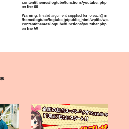
content/themes/logtube/functions/youtuber.php
on line
60
Warning
: Invalid argument supplied for foreach() in
/home/logtube/logtube.jp/public_html/wpfile/wp-
content/themes/logtube/functions/youtuber.php
on line
60
事