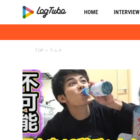
HOME
INTERVIEW
ラムネ
TOP
>