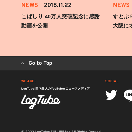
NEWS
2018.11.22
NEWS
こばしり 40万人突破記念に感謝
すとぷ
動画を公開
大阪に
Go to Top
WE ARE :
SOCIAL :
LogTube|国内最大のYouTuberニュースメディア
© 2022 LogTube/TUUUBE,Inc.All Rights Rerved.