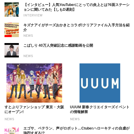
【インタビュー】人気YouTuberにとっての炎上とは?6面ステーシ
ョンに聞いてみた【しもD遅刻】
INTERVIEW
キズナアイがチーズおかきとコラボ!クリアファイル入手方法を紹
介
NEWS
こばしり 40万人突破記念に感謝動画を公開
NEWS
すとぷりファンショップ 東京・大阪
UUUM 新春クリエイターズイベント
にオープン!
の情報解禁
NEWS
NEWS
エゴサ、ベテラン、声がロボット…Ctuberハローキティの自虐が
強烈すぎる!?