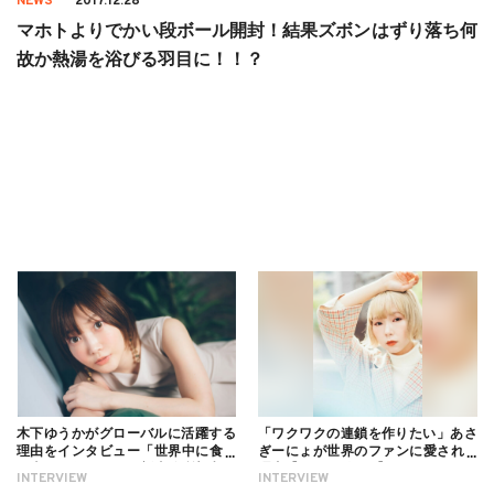
NEWS
2017.12.28
マホトよりでかい段ボール開封！結果ズボンはずり落ち何
故か熱湯を浴びる羽目に！！？
木下ゆうかがグローバルに活躍する
「ワクワクの連鎖を作りたい」あさ
理由をインタビュー「世界中に食べ
ぎーにょが世界のファンに愛される
る幸せを伝えたい」新事務所加入に
理由【インタビュー】
INTERVIEW
INTERVIEW
ついても