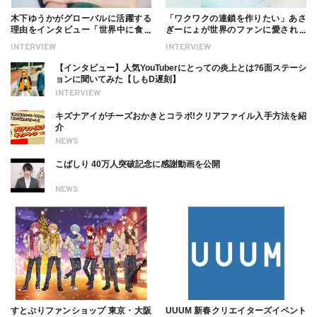
木下ゆうかがグローバルに活躍する
「ワクワクの連鎖を作りたい」あさ
理由をインタビュー「世界中に食べ
ぎーにょが世界のファンに愛される
る幸せを伝えたい」新事務所加入に
理由【インタビュー】
INTERVIEW
INTERVIEW
ついても
【インタビュー】人気YouTuberにとっての炎上とは?6面ステーシ
ョンに聞いてみた【しもD遅刻】
INTERVIEW
キズナアイがチーズおかきとコラボ!クリアファイル入手方法を紹
介
NEWS
こばしり 40万人突破記念に感謝動画を公開
NEWS
すとぷりファンショップ 東京・大阪
UUUM 新春クリエイターズイベント