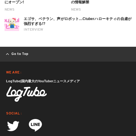
にオープン!
の情報解禁
NEWS
NEWS
エゴサ、ベテラン、声がロボット…Ctuberハローキティの自虐が
強烈すぎる!?
INTERVIEW
Go to Top
WE ARE :
LogTube|国内最大のYouTuberニュースメディア
SOCIAL :