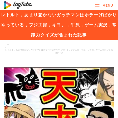
MENU
レトルト，あまり驚かないガッチマンはホラーげばかり
やっている，フジ工房，キヨ。，牛沢，ゲーム実況，常
識力クイズが含まれた記事
TOP
>
レトルト，あまり驚かないガッチマンはホラーげばかりやっている，フジ工房，キヨ。，牛沢，ゲーム実況，常識
力クイズ