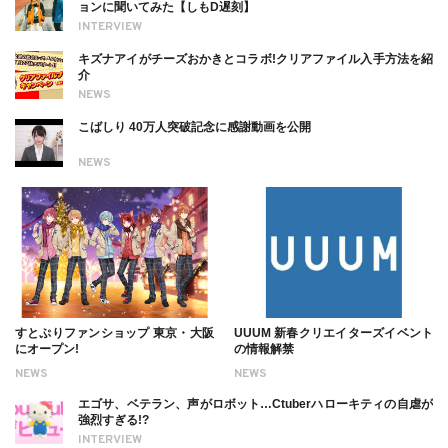
ョンに聞いてみた【しもD遅刻】
INTERVIEW
キズナアイがチーズおかきとコラボ!クリアファイル入手方法を紹
介
NEWS
こばしり 40万人突破記念に感謝動画を公開
NEWS
すとぷりファンショップ 東京・大阪
UUUM 新春クリエイターズイベント
にオープン!
の情報解禁
NEWS
NEWS
エゴサ、ベテラン、声がロボット…Ctuberハローキティの自虐が
強烈すぎる!?
INTERVIEW