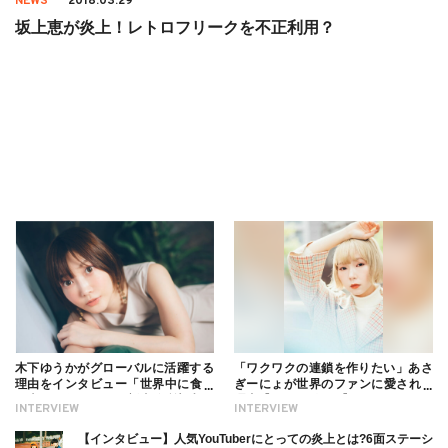
NEWS
2018.03.29
坂上恵が炎上！レトロフリークを不正利用？
木下ゆうかがグローバルに活躍する
「ワクワクの連鎖を作りたい」あさ
理由をインタビュー「世界中に食べ
ぎーにょが世界のファンに愛される
る幸せを伝えたい」新事務所加入に
理由【インタビュー】
INTERVIEW
INTERVIEW
ついても
【インタビュー】人気YouTuberにとっての炎上とは?6面ステーシ