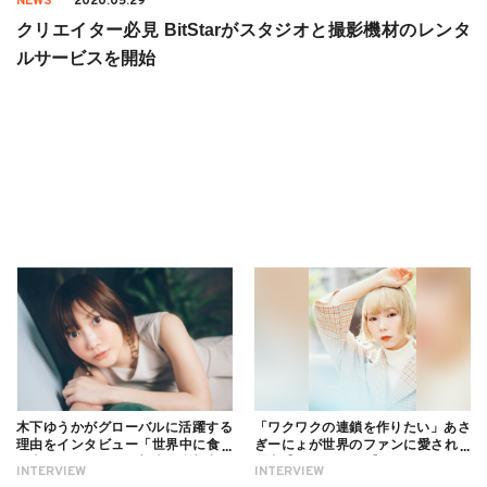
NEWS
2020.05.29
クリエイター必見 BitStarがスタジオと撮影機材のレンタ
ルサービスを開始
木下ゆうかがグローバルに活躍する
「ワクワクの連鎖を作りたい」あさ
理由をインタビュー「世界中に食べ
ぎーにょが世界のファンに愛される
る幸せを伝えたい」新事務所加入に
理由【インタビュー】
INTERVIEW
INTERVIEW
ついても