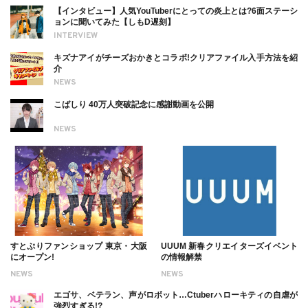
【インタビュー】人気YouTuberにとっての炎上とは?6面ステーシ
ョンに聞いてみた【しもD遅刻】
INTERVIEW
キズナアイがチーズおかきとコラボ!クリアファイル入手方法を紹
介
NEWS
こばしり 40万人突破記念に感謝動画を公開
NEWS
すとぷりファンショップ 東京・大阪
UUUM 新春クリエイターズイベント
にオープン!
の情報解禁
NEWS
NEWS
エゴサ、ベテラン、声がロボット…Ctuberハローキティの自虐が
強烈すぎる!?