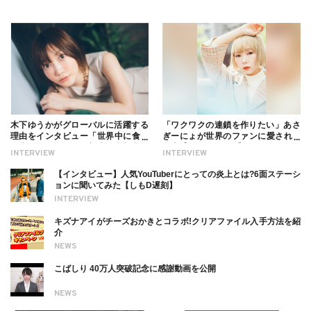
木下ゆうかがグローバルに活躍する
「ワクワクの連鎖を作りたい」あさ
理由をインタビュー「世界中に食べ
ぎーにょが世界のファンに愛される
る幸せを伝えたい」新事務所加入に
理由【インタビュー】
INTERVIEW
INTERVIEW
ついても
【インタビュー】人気YouTuberにとっての炎上とは?6面ステーシ
ョンに聞いてみた【しもD遅刻】
INTERVIEW
キズナアイがチーズおかきとコラボ!クリアファイル入手方法を紹
介
NEWS
こばしり 40万人突破記念に感謝動画を公開
NEWS