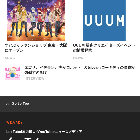
すとぷりファンショップ 東京・大阪
UUUM 新春クリエイターズイベント
にオープン!
の情報解禁
NEWS
NEWS
エゴサ、ベテラン、声がロボット…Ctuberハローキティの自虐が
強烈すぎる!?
INTERVIEW
Go to Top
WE ARE :
LogTube|国内最大のYouTuberニュースメディア