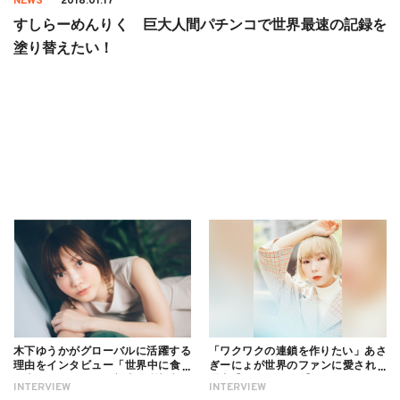
NEWS
2018.01.17
すしらーめんりく 巨大人間パチンコで世界最速の記録を
塗り替えたい！
木下ゆうかがグローバルに活躍する
「ワクワクの連鎖を作りたい」あさ
理由をインタビュー「世界中に食べ
ぎーにょが世界のファンに愛される
る幸せを伝えたい」新事務所加入に
理由【インタビュー】
INTERVIEW
INTERVIEW
ついても