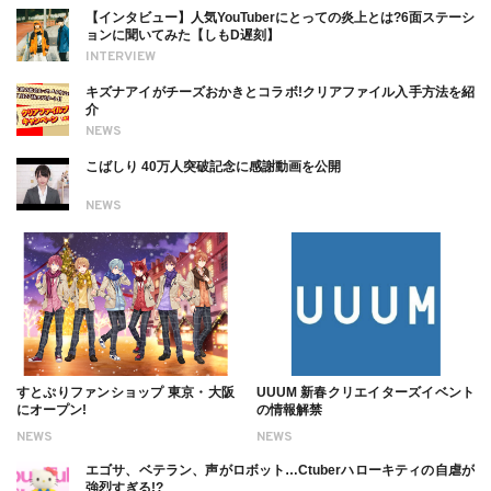
【インタビュー】人気YouTuberにとっての炎上とは?6面ステーシ
ョンに聞いてみた【しもD遅刻】
INTERVIEW
キズナアイがチーズおかきとコラボ!クリアファイル入手方法を紹
介
NEWS
こばしり 40万人突破記念に感謝動画を公開
NEWS
すとぷりファンショップ 東京・大阪
UUUM 新春クリエイターズイベント
にオープン!
の情報解禁
NEWS
NEWS
エゴサ、ベテラン、声がロボット…Ctuberハローキティの自虐が
強烈すぎる!?