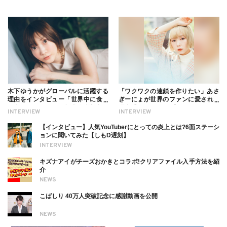
木下ゆうかがグローバルに活躍する
「ワクワクの連鎖を作りたい」あさ
理由をインタビュー「世界中に食べ
ぎーにょが世界のファンに愛される
る幸せを伝えたい」新事務所加入に
理由【インタビュー】
INTERVIEW
INTERVIEW
ついても
【インタビュー】人気YouTuberにとっての炎上とは?6面ステーシ
ョンに聞いてみた【しもD遅刻】
INTERVIEW
キズナアイがチーズおかきとコラボ!クリアファイル入手方法を紹
介
NEWS
こばしり 40万人突破記念に感謝動画を公開
NEWS