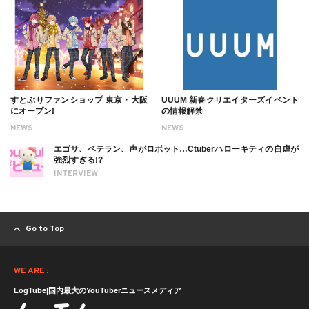
すとぷりファンショップ 東京・大阪
UUUM 新春クリエイターズイベント
にオープン!
の情報解禁
NEWS
NEWS
エゴサ、ベテラン、声がロボット…Ctuberハローキティの自虐が
強烈すぎる!?
INTERVIEW
Go to Top
WE ARE :
LogTube|国内最大のYouTuberニュースメディア