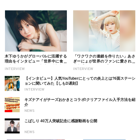
木下ゆうかがグローバルに活躍する
「ワクワクの連鎖を作りたい」あさ
理由をインタビュー「世界中に食べ
ぎーにょが世界のファンに愛される
る幸せを伝えたい」新事務所加入に
理由【インタビュー】
INTERVIEW
INTERVIEW
ついても
【インタビュー】人気YouTuberにとっての炎上とは?6面ステーシ
ョンに聞いてみた【しもD遅刻】
INTERVIEW
キズナアイがチーズおかきとコラボ!クリアファイル入手方法を紹
介
NEWS
こばしり 40万人突破記念に感謝動画を公開
NEWS