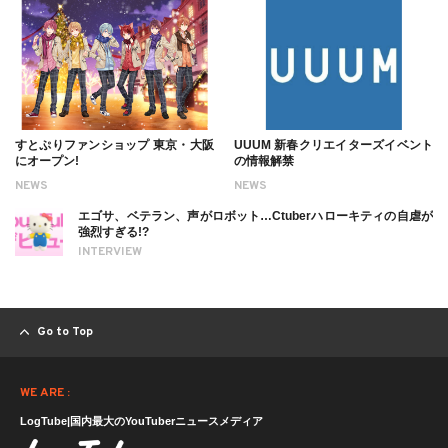
すとぷりファンショップ 東京・大阪
UUUM 新春クリエイターズイベント
にオープン!
の情報解禁
NEWS
NEWS
エゴサ、ベテラン、声がロボット…Ctuberハローキティの自虐が
強烈すぎる!?
INTERVIEW
Go to Top
WE ARE :
LogTube|国内最大のYouTuberニュースメディア