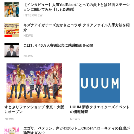
【インタビュー】人気YouTuberにとっての炎上とは?6面ステーシ
ョンに聞いてみた【しもD遅刻】
INTERVIEW
キズナアイがチーズおかきとコラボ!クリアファイル入手方法を紹
介
NEWS
こばしり 40万人突破記念に感謝動画を公開
NEWS
すとぷりファンショップ 東京・大阪
UUUM 新春クリエイターズイベント
にオープン!
の情報解禁
NEWS
NEWS
エゴサ、ベテラン、声がロボット…Ctuberハローキティの自虐が
強烈すぎる!?