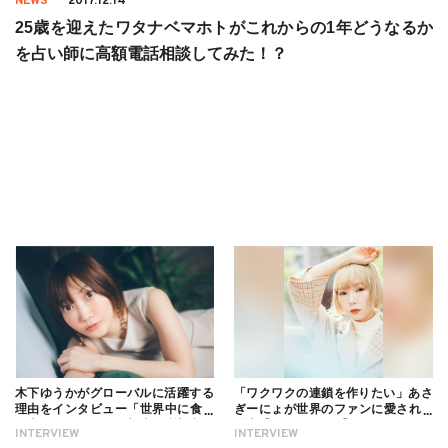
NEWS
2017.12.14
25歳を迎えたワタナベマホトがこれからの1年どうなるか
を占い師に高額電話相談してみた！？
木下ゆうかがグローバルに活躍する
「ワクワクの連鎖を作りたい」あさ
理由をインタビュー「世界中に食べ
ぎーにょが世界のファンに愛される
る幸せを伝えたい」新事務所加入に
理由【インタビュー】
INTERVIEW
INTERVIEW
ついても