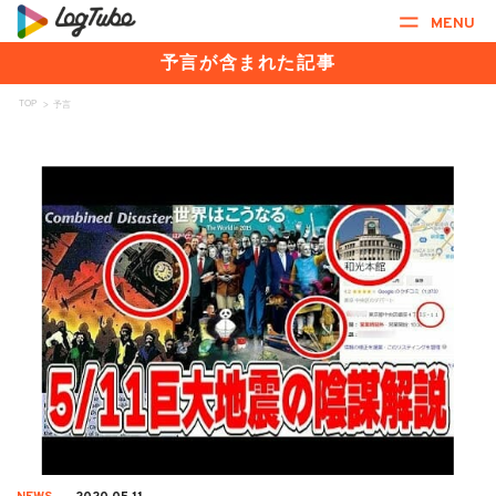
MENU
予言が含まれた記事
TOP
>
予言