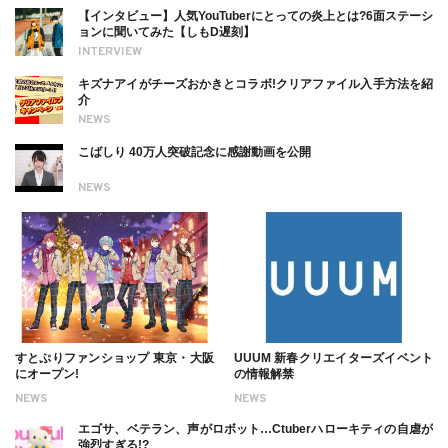
【インタビュー】人気YouTuberにとっての炎上とは?6面ステーシ
ョンに聞いてみた【しもD遅刻】
INTERVIEW
キズナアイがチーズおかきとコラボ!クリアファイル入手方法を紹
介
NEWS
こばしり 40万人突破記念に感謝動画を公開
NEWS
すとぷりファンショップ 東京・大阪
UUUM 新春クリエイターズイベント
にオープン!
の情報解禁
NEWS
NEWS
エゴサ、ベテラン、声がロボット…Ctuberハローキティの自虐が
強烈すぎる!?