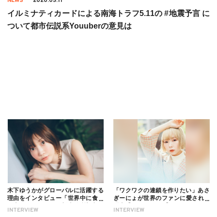
NEWS
2020.05.11
イルミナティカードによる南海トラフ5.11の #地震予言 に
ついて都市伝説系Youuberの意見は
木下ゆうかがグローバルに活躍する
「ワクワクの連鎖を作りたい」あさ
理由をインタビュー「世界中に食べ
ぎーにょが世界のファンに愛される
る幸せを伝えたい」新事務所加入に
理由【インタビュー】
INTERVIEW
INTERVIEW
ついても