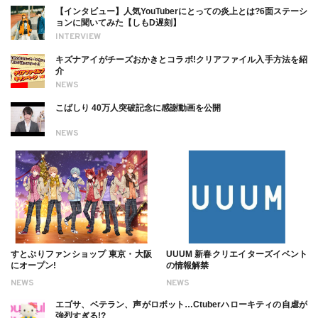
【インタビュー】人気YouTuberにとっての炎上とは?6面ステーシ
ョンに聞いてみた【しもD遅刻】
INTERVIEW
キズナアイがチーズおかきとコラボ!クリアファイル入手方法を紹
介
NEWS
こばしり 40万人突破記念に感謝動画を公開
NEWS
すとぷりファンショップ 東京・大阪
UUUM 新春クリエイターズイベント
にオープン!
の情報解禁
NEWS
NEWS
エゴサ、ベテラン、声がロボット…Ctuberハローキティの自虐が
強烈すぎる!?