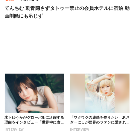
NEWS
2021.04.12
てんちむ 刺青隠さずタトゥー禁止の会員ホテルに宿泊 動
画削除にも応じず
木下ゆうかがグローバルに活躍する
「ワクワクの連鎖を作りたい」あさ
理由をインタビュー「世界中に食べ
ぎーにょが世界のファンに愛される
る幸せを伝えたい」新事務所加入に
理由【インタビュー】
INTERVIEW
INTERVIEW
ついても