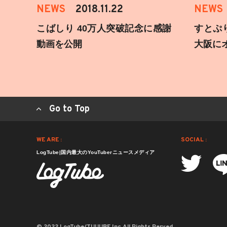
NEWS
2018.11.22
NEWS
こばしり 40万人突破記念に感謝
すとぷ
動画を公開
大阪に
Go to Top
WE ARE :
SOCIAL :
LogTube|国内最大のYouTuberニュースメディア
© 2022 LogTube/TUUUBE,Inc.All Rights Rerved.