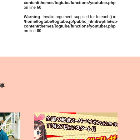
content/themes/logtube/functions/youtuber.php
on line
60
Warning
: Invalid argument supplied for foreach() in
/home/logtube/logtube.jp/public_html/wpfile/wp-
content/themes/logtube/functions/youtuber.php
on line
60
事