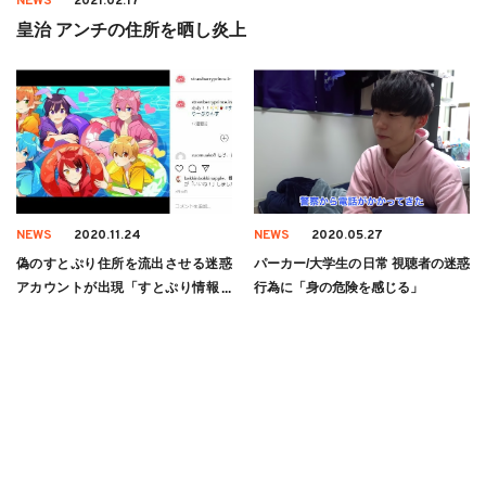
NEWS
2021.02.17
皇治 アンチの住所を晒し炎上
NEWS
2020.11.24
NEWS
2020.05.27
偽のすとぷり住所を流出させる迷惑
パーカー/大学生の日常 視聴者の迷惑
アカウントが出現「すとぷり情報拡
行為に「身の危険を感じる」
散中」