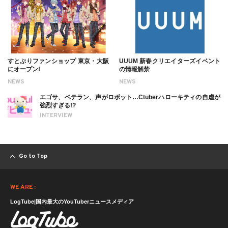
すとぷりファンショップ 東京・大阪
UUUM 新春クリエイターズイベント
にオープン!
の情報解禁
NEWS
NEWS
エゴサ、ベテラン、声がロボット…Ctuberハローキティの自虐が
強烈すぎる!?
INTERVIEW
Go to Top
WE ARE :
LogTube|国内最大のYouTuberニュースメディア