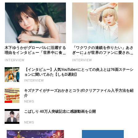
木下ゆうかがグローバルに活躍する
「ワクワクの連鎖を作りたい」あさ
理由をインタビュー「世界中に食べ
ぎーにょが世界のファンに愛される
る幸せを伝えたい」新事務所加入に
理由【インタビュー】
INTERVIEW
INTERVIEW
ついても
【インタビュー】人気YouTuberにとっての炎上とは?6面ステーシ
ョンに聞いてみた【しもD遅刻】
INTERVIEW
キズナアイがチーズおかきとコラボ!クリアファイル入手方法を紹
介
NEWS
こばしり 40万人突破記念に感謝動画を公開
NEWS