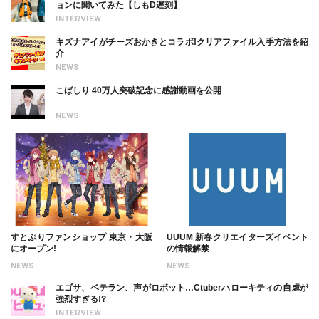
ョンに聞いてみた【しもD遅刻】
INTERVIEW
キズナアイがチーズおかきとコラボ!クリアファイル入手方法を紹
介
NEWS
こばしり 40万人突破記念に感謝動画を公開
NEWS
すとぷりファンショップ 東京・大阪
UUUM 新春クリエイターズイベント
にオープン!
の情報解禁
NEWS
NEWS
エゴサ、ベテラン、声がロボット…Ctuberハローキティの自虐が
強烈すぎる!?
INTERVIEW