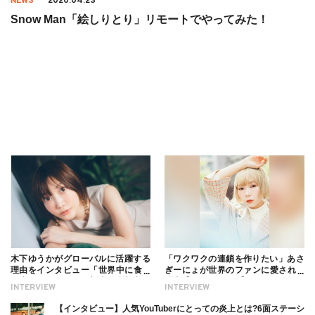
NEWS
2020.04.23
Snow Man「絵しりとり」リモートでやってみた！
木下ゆうかがグローバルに活躍する
「ワクワクの連鎖を作りたい」あさ
理由をインタビュー「世界中に食べ
ぎーにょが世界のファンに愛される
る幸せを伝えたい」新事務所加入に
理由【インタビュー】
INTERVIEW
INTERVIEW
ついても
【インタビュー】人気YouTuberにとっての炎上とは?6面ステーシ