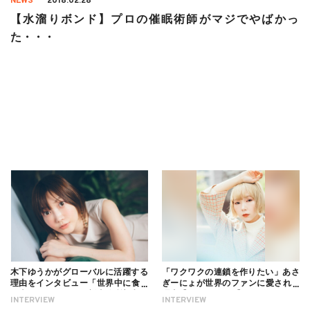
NEWS
2018.02.28
【水溜りボンド】プロの催眠術師がマジでやばかっ
た・・・
木下ゆうかがグローバルに活躍する
「ワクワクの連鎖を作りたい」あさ
理由をインタビュー「世界中に食べ
ぎーにょが世界のファンに愛される
る幸せを伝えたい」新事務所加入に
理由【インタビュー】
INTERVIEW
INTERVIEW
ついても