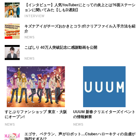
【インタビュー】人気YouTuberにとっての炎上とは?6面ステーシ
ョンに聞いてみた【しもD遅刻】
INTERVIEW
キズナアイがチーズおかきとコラボ!クリアファイル入手方法を紹
介
NEWS
こばしり 40万人突破記念に感謝動画を公開
NEWS
すとぷりファンショップ 東京・大阪
UUUM 新春クリエイターズイベント
にオープン!
の情報解禁
NEWS
NEWS
エゴサ、ベテラン、声がロボット…Ctuberハローキティの自虐が
強烈すぎる!?