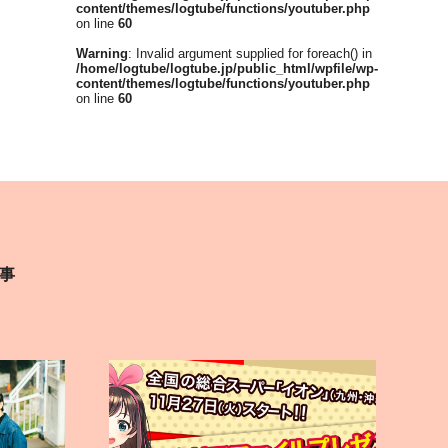
content/themes/logtube/functions/youtuber.php
on line
60
Warning
: Invalid argument supplied for foreach() in
/home/logtube/logtube.jp/public_html/wpfile/wp-
content/themes/logtube/functions/youtuber.php
on line
60
事