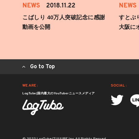
NEWS
2018.11.22
NEWS
こばしり 40万人突破記念に感謝
すとぷ
動画を公開
大阪に
Go to Top
WE ARE :
SOCIAL :
LogTube|国内最大のYouTuberニュースメディア
© 2022 LogTube/TUUUBE,Inc.All Rights Rerved.