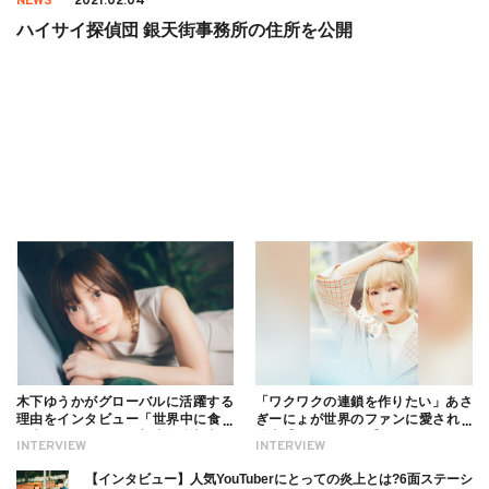
NEWS
2021.02.04
ハイサイ探偵団 銀天街事務所の住所を公開
木下ゆうかがグローバルに活躍する
「ワクワクの連鎖を作りたい」あさ
理由をインタビュー「世界中に食べ
ぎーにょが世界のファンに愛される
る幸せを伝えたい」新事務所加入に
理由【インタビュー】
INTERVIEW
INTERVIEW
ついても
【インタビュー】人気YouTuberにとっての炎上とは?6面ステーシ