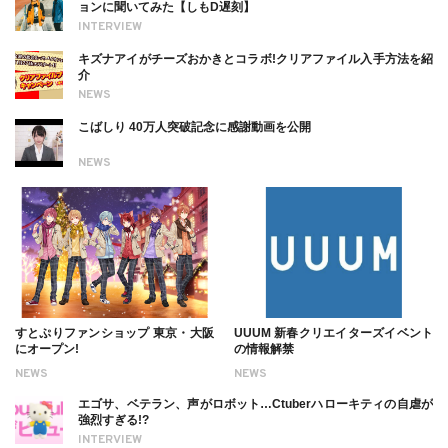
ョンに聞いてみた【しもD遅刻】
INTERVIEW
キズナアイがチーズおかきとコラボ!クリアファイル入手方法を紹
介
NEWS
こばしり 40万人突破記念に感謝動画を公開
NEWS
すとぷりファンショップ 東京・大阪
UUUM 新春クリエイターズイベント
にオープン!
の情報解禁
NEWS
NEWS
エゴサ、ベテラン、声がロボット…Ctuberハローキティの自虐が
強烈すぎる!?
INTERVIEW