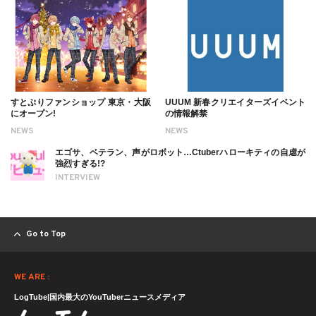
すとぷりファンショップ 東京・大阪
UUUM 新春クリエイターズイベント
にオープン!
の情報解禁
NEWS
NEWS
エゴサ、ベテラン、声がロボット…Ctuberハローキティの自虐が
強烈すぎる!?
INTERVIEW
Go to Top
WE ARE :
LogTube|国内最大のYouTuberニュースメディア