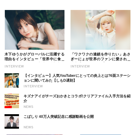
木下ゆうかがグローバルに活躍する
「ワクワクの連鎖を作りたい」あさ
理由をインタビュー「世界中に食べ
ぎーにょが世界のファンに愛される
る幸せを伝えたい」新事務所加入に
理由【インタビュー】
INTERVIEW
INTERVIEW
ついても
【インタビュー】人気YouTuberにとっての炎上とは?6面ステーシ
ョンに聞いてみた【しもD遅刻】
INTERVIEW
キズナアイがチーズおかきとコラボ!クリアファイル入手方法を紹
介
NEWS
こばしり 40万人突破記念に感謝動画を公開
NEWS