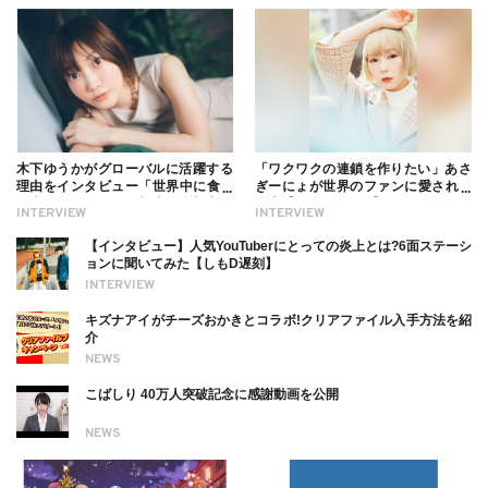
木下ゆうかがグローバルに活躍する
「ワクワクの連鎖を作りたい」あさ
理由をインタビュー「世界中に食べ
ぎーにょが世界のファンに愛される
る幸せを伝えたい」新事務所加入に
理由【インタビュー】
INTERVIEW
INTERVIEW
ついても
【インタビュー】人気YouTuberにとっての炎上とは?6面ステーシ
ョンに聞いてみた【しもD遅刻】
INTERVIEW
キズナアイがチーズおかきとコラボ!クリアファイル入手方法を紹
介
NEWS
こばしり 40万人突破記念に感謝動画を公開
NEWS