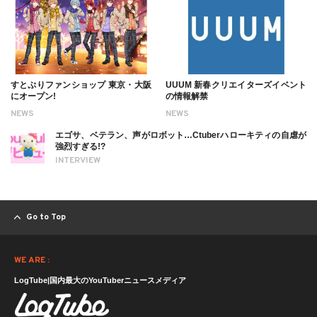
すとぷりファンショップ 東京・大阪
UUUM 新春クリエイターズイベント
にオープン!
の情報解禁
NEWS
NEWS
エゴサ、ベテラン、声がロボット…Ctuberハローキティの自虐が
強烈すぎる!?
INTERVIEW
Go to Top
WE ARE :
LogTube|国内最大のYouTuberニュースメディア