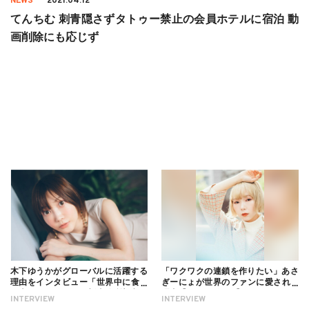
NEWS
2021.04.12
てんちむ 刺青隠さずタトゥー禁止の会員ホテルに宿泊 動
画削除にも応じず
木下ゆうかがグローバルに活躍する
「ワクワクの連鎖を作りたい」あさ
理由をインタビュー「世界中に食べ
ぎーにょが世界のファンに愛される
る幸せを伝えたい」新事務所加入に
理由【インタビュー】
INTERVIEW
INTERVIEW
ついても