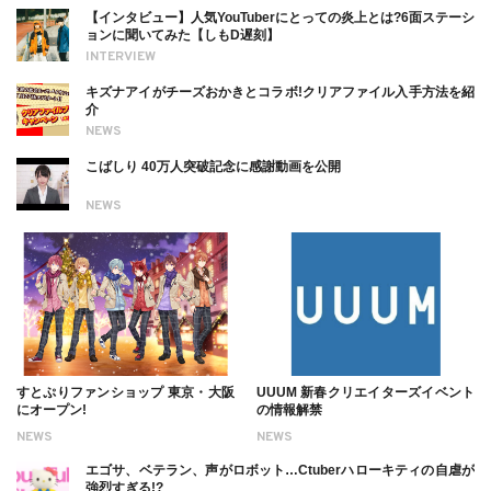
【インタビュー】人気YouTuberにとっての炎上とは?6面ステーシ
ョンに聞いてみた【しもD遅刻】
INTERVIEW
キズナアイがチーズおかきとコラボ!クリアファイル入手方法を紹
介
NEWS
こばしり 40万人突破記念に感謝動画を公開
NEWS
すとぷりファンショップ 東京・大阪
UUUM 新春クリエイターズイベント
にオープン!
の情報解禁
NEWS
NEWS
エゴサ、ベテラン、声がロボット…Ctuberハローキティの自虐が
強烈すぎる!?