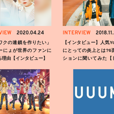
VIEW
2020.04.24
INTERVIEW
2018.11
ワクの連鎖を作りたい」
【インタビュー】人気You
ーにょが世界のファンに
にとっての炎上とは?6
る理由【インタビュー】
ションに聞いてみた【
刻】