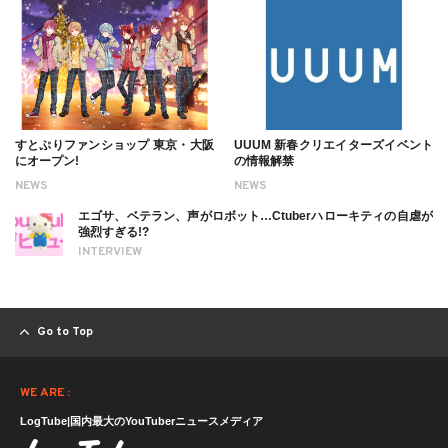
すとぷりファンショップ 東京・大阪
UUUM 新春クリエイターズイベント
にオープン!
の情報解禁
NEWS
NEWS
エゴサ、ベテラン、声がロボット…Ctuberハローキティの自虐が
強烈すぎる!?
INTERVIEW
Go to Top
WE ARE :
LogTube|国内最大のYouTuberニュースメディア