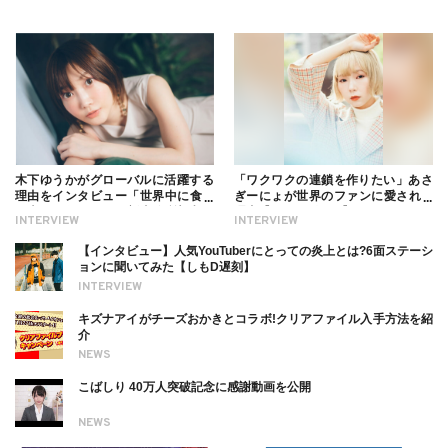
木下ゆうかがグローバルに活躍する
「ワクワクの連鎖を作りたい」あさ
理由をインタビュー「世界中に食べ
ぎーにょが世界のファンに愛される
る幸せを伝えたい」新事務所加入に
理由【インタビュー】
INTERVIEW
INTERVIEW
ついても
【インタビュー】人気YouTuberにとっての炎上とは?6面ステーシ
ョンに聞いてみた【しもD遅刻】
INTERVIEW
キズナアイがチーズおかきとコラボ!クリアファイル入手方法を紹
介
NEWS
こばしり 40万人突破記念に感謝動画を公開
NEWS