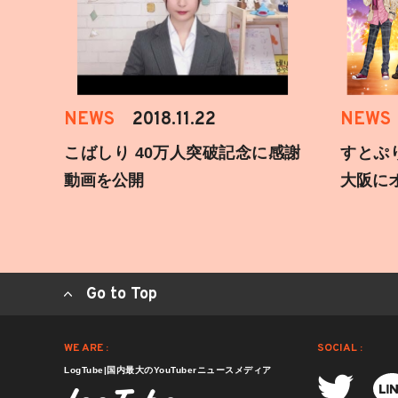
NEWS
2018.11.22
NEWS
こばしり 40万人突破記念に感謝
すとぷ
動画を公開
大阪に
Go to Top
WE ARE :
SOCIAL :
LogTube|国内最大のYouTuberニュースメディア