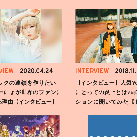
VIEW
2020.04.24
INTERVIEW
2018.11
ワクの連鎖を作りたい」
【インタビュー】人気You
ーにょが世界のファンに
にとっての炎上とは?6
る理由【インタビュー】
ションに聞いてみた【
刻】