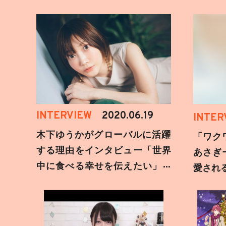
INTERVIEW
2020.06.19
INTER
木下ゆうかがグローバルに活躍
「ワク
する理由をインタビュー「世界
あさぎ
中に食べる幸せを伝えたい」新
愛され
事務所加入についても