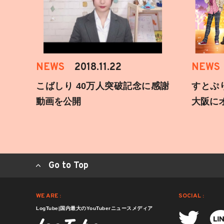
NEWS
2018.11.22
NEWS
こばしり 40万人突破記念に感謝
すとぷ
動画を公開
大阪に
Go to Top
WE ARE :
SOCIAL :
LogTube|国内最大のYouTuberニュースメディア