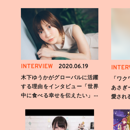
INTERVIEW
2020.06.19
INTER
木下ゆうかがグローバルに活躍
「ワク
する理由をインタビュー「世界
あさぎ
中に食べる幸せを伝えたい」新
愛され
事務所加入についても