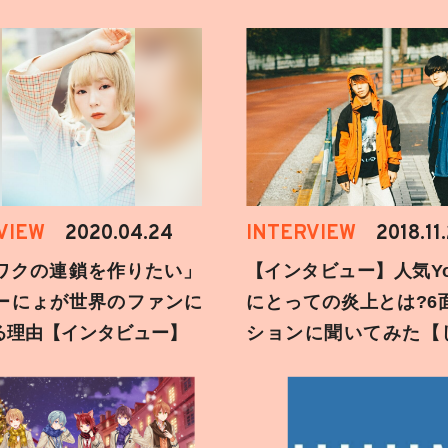
VIEW
2020.04.24
INTERVIEW
2018.11
ワクの連鎖を作りたい」
【インタビュー】人気You
ーにょが世界のファンに
にとっての炎上とは?6
る理由【インタビュー】
ションに聞いてみた【
刻】