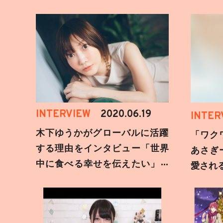
INTERVIEW
2020.06.19
INTER
木下ゆうかがグローバルに活躍
「ワク
する理由をインタビュー「世界
あさぎ
中に食べる幸せを伝えたい」新
愛され
事務所加入についても