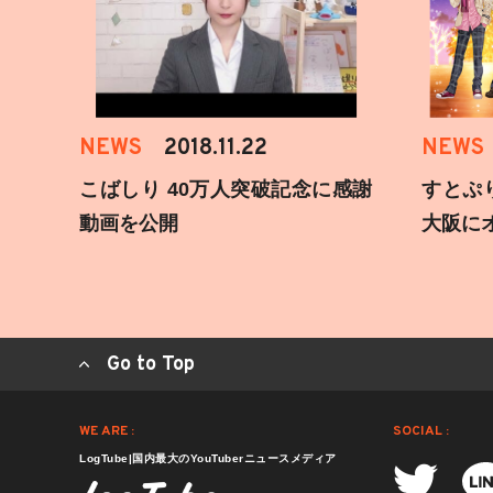
NEWS
2018.11.22
NEWS
こばしり 40万人突破記念に感謝
すとぷ
動画を公開
大阪に
Go to Top
WE ARE :
SOCIAL :
LogTube|国内最大のYouTuberニュースメディア